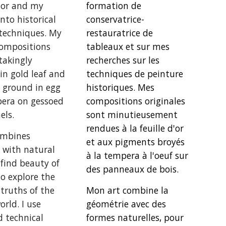
tor and my
formation de
into historical
conservatrice-
 techniques
. My
restauratrice de
compositions
tableaux et sur mes
takingly
recherches sur les
in gold leaf and
techniques de peinture
 ground in egg
historiques. Mes
pera on gessoed
compositions originales
els.
sont minutieusement
rendues à la feuille d'or
ombines
et aux pigments broyés
 with natural
à la tempera à l'oeuf sur
 find beauty of
des panneaux de bois.
to explore the
 truths of the
Mon art combine la
orld. I use
géométrie avec des
d technical
formes naturelles, pour