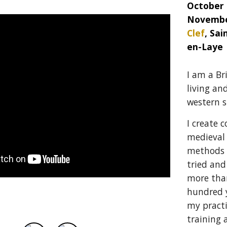
October 
Novembe
Clef
, Sa
en-Laye
I am a Br
living an
western s
I create 
medieval 
methods 
tried and
more tha
hundred y
my pract
training 