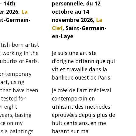
- 14th
personnelle, du 12
r 2026,
La
octobre au 14
int-Germain-
novembre 2026,
La
Clef
, Saint-Germain-
en-Laye
itish-born artist
d working in the
Je suis une artiste
uburbs of Paris.
d'origine britannique qui
vit et travaille dans la
contemporary
banlieue ouest de Paris.
art, using
that have been
Je crée de l'art médiéval
 tested for
contemporain en
n eight
utilisant des méthodes
ears, basing
éprouvées depuis plus de
ice on
my
huit cents ans, en me
as a paintings
basant sur ma