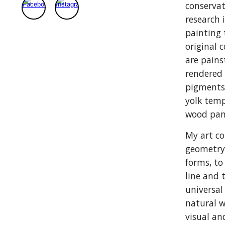
conserva
research 
painting
original 
are pains
rendered 
pigments
yolk tem
wood pan
My art c
geometry
forms, to
line and 
universal
natural w
visual an